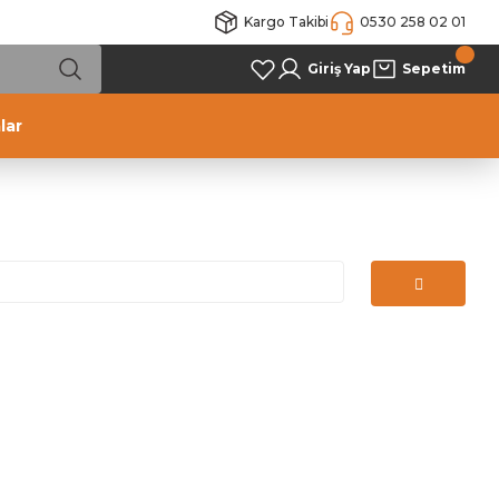
Kargo Takibi
0530 258 02 01
Giriş Yap
Sepetim
lar